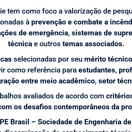
rie tem como foco a valorização de pesqu
ionadas à
prevenção e combate a incênd
ções de emergência
,
sistemas de supr
técnica
e outros
temas associados.
icas
selecionadas por seu
mérito técnic
ir como referência para
estudantes
,
prof
gração entre meio acadêmico
,
setor técn
balhos avaliados de acordo com
critério
com os desafios contemporâneos da prot
PE Brasil – Sociedade de Engenharia de