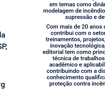
em temas como dinâm
modelagem de incêndio
supressão e de
Com mais de 20 anos d
contribui com o seto
la
treinamentos, projetos
P,
inovação tecnológica
editorial tem como princ
técnica de trabalho
acadêmico e aplicabil
contribuindo com a d
conhecimento qualific
rg
proteção contra incên