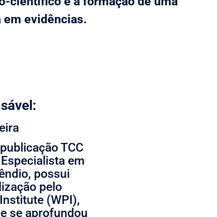
-científico e a formação de uma
 em evidências.
sável:
eira
 publicação TCC
 Especialista em
êndio, possui
lização pelo
nstitute (WPI),
de se aprofundou