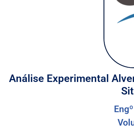
Análise Experimental Alve
Si
Engº
Vol