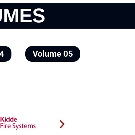
UMES
4
Volume 05