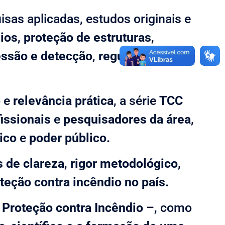
isas aplicadas, estudos originais e
ios
,
proteção de estruturas
,
essão e detecção
,
regulamentação
o
e
relevância prática
, a série
TCC
issionais
e
pesquisadores da área
,
ico
e
poder público.
s de clareza
,
rigor metodológico
,
eção contra incêndio no país.
 Proteção contra Incêndio
–, como