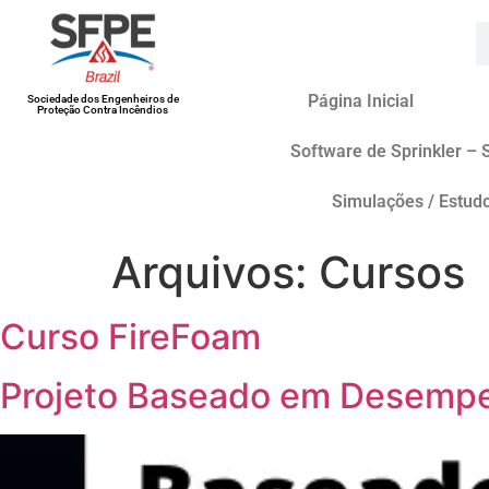
Página Inicial
Sociedade dos Engenheiros de
Proteção Contra Incêndios
Software de Sprinkler – 
Simulações / Estud
Arquivos:
Cursos
Curso FireFoam
Projeto Baseado em Desemp