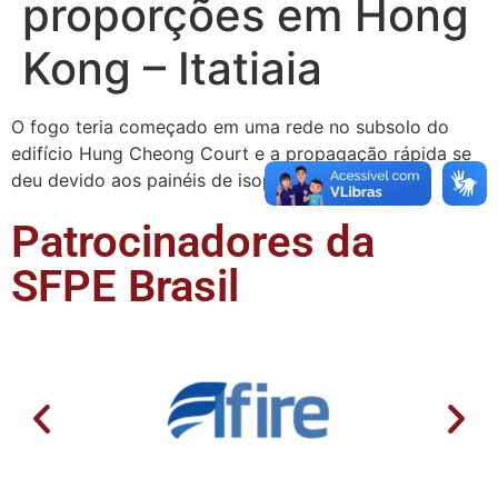
proporções em Hong
Kong – Itatiaia
O fogo teria começado em uma rede no subsolo do
edifício Hung Cheong Court e a propagação rápida se
deu devido aos painéis de isopor.
Patrocinadores da
SFPE Brasil