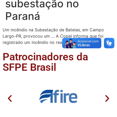
subestação no
Paraná
Um incêndio na Subestação de Bateias, em Campo
Largo-PR, provocou um … A Copel informa que foi
registrado um incêndio no reator de uma …
Patrocinadores da
SFPE Brasil