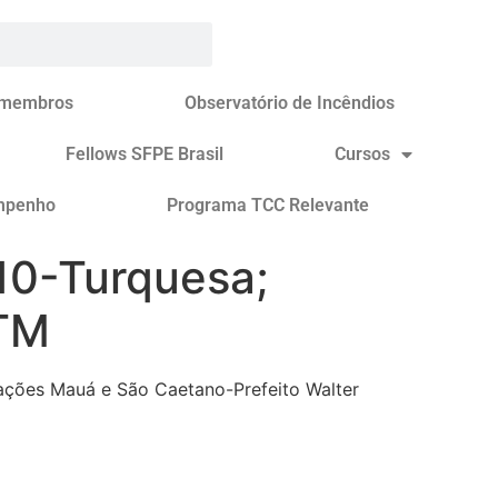
 membros
Observatório de Incêndios
Fellows SFPE Brasil
Cursos
mpenho
Programa TCC Relevante
 10-Turquesa;
PTM
tações Mauá e São Caetano-Prefeito Walter