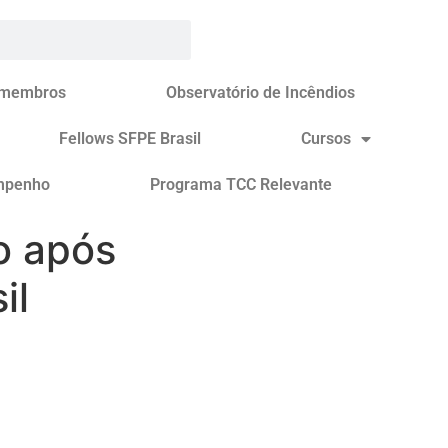
 membros
Observatório de Incêndios
Fellows SFPE Brasil
Cursos
mpenho
Programa TCC Relevante
o após
il