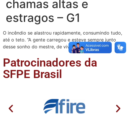
chamas altas e
estragos – G1
O incêndio se alastrou rapidamente, consumindo tudo,
até o teto. “A gente carregou e esteve sempre junto
desse sonho do mestre, de viver a vida do jiu …
Patrocinadores da
SFPE Brasil