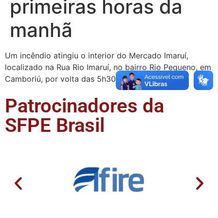
primeiras horas da
manhã
Um incêndio atingiu o interior do Mercado Imaruí,
localizado na Rua Rio Imaruí, no bairro Rio Pequeno, em
Camboriú, por volta das 5h30 desta …
Patrocinadores da
SFPE Brasil