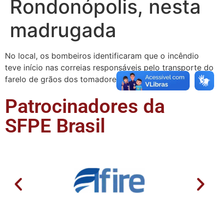
Rondonópolis, nesta
madrugada
No local, os bombeiros identificaram que o incêndio
teve início nas correias responsáveis pelo transporte do
farelo de grãos dos tomadores para o silo …
Patrocinadores da
SFPE Brasil