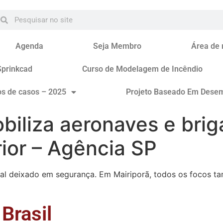
Agenda
Seja Membro
Área de
Sprinkcad
Curso de Modelagem de Incêndio
os de casos – 2025
Projeto Baseado Em Dese
iliza aeronaves e brig
rior – Agência SP
ocal deixado em segurança. Em Mairiporã, todos os focos t
Brasil