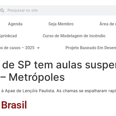
Agenda
Seja Membro
Área de
Sprinkcad
Curso de Modelagem de Incêndio
os de casos – 2025
Projeto Baseado Em Dese
r de SP tem aulas susp
 – Metrópoles
a à Apae de Lençóis Paulista. As chamas se espalharam rap
Brasil