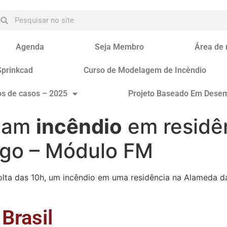
Agenda
Seja Membro
Área de
Sprinkcad
Curso de Modelagem de Incêndio
os de casos – 2025
Projeto Baseado Em Dese
olam
incêndio
em residê
ogo – Módulo FM
olta das 10h, um incêndio em uma residência na Alameda d
Brasil