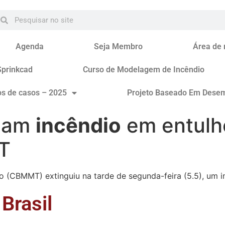
Agenda
Seja Membro
Área de
Sprinkcad
Curso de Modelagem de Incêndio
os de casos – 2025
Projeto Baseado Em Dese
olam
incêndio
em entulho
T
 (CBMMT) extinguiu na tarde de segunda-feira (5.5), um i
Brasil